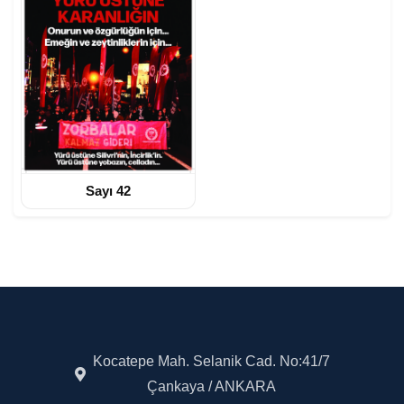
Sayı 42
Kocatepe Mah. Selanik Cad. No:41/7
Çankaya / ANKARA