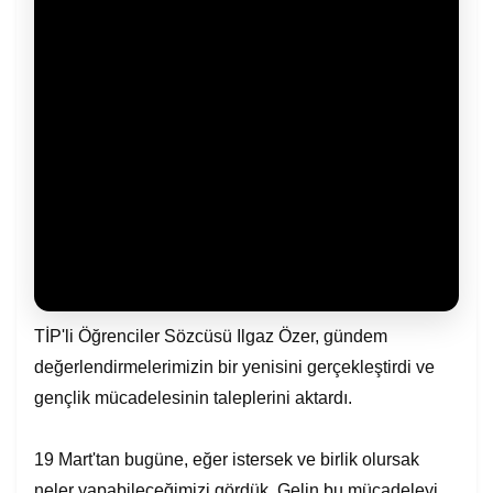
TİP'li Öğrenciler Sözcüsü Ilgaz Özer, gündem
değerlendirmelerimizin bir yenisini gerçekleştirdi ve
gençlik mücadelesinin taleplerini aktardı.
19 Mart'tan bugüne, eğer istersek ve birlik olursak
neler yapabileceğimizi gördük. Gelin bu mücadeleyi