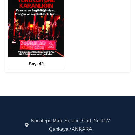
Sayı 42
Kocatepe Mah. Selanik Cad. No:41/7
Çankaya / ANKARA