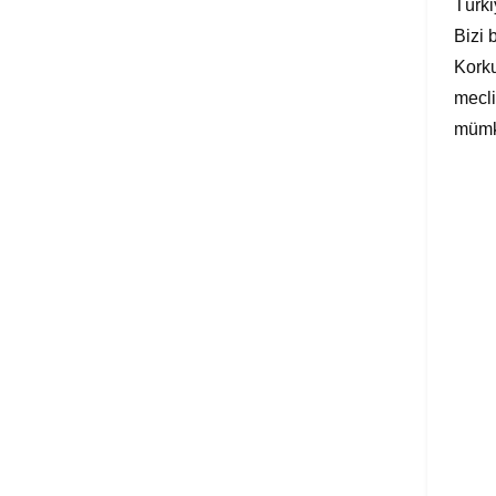
Türki
Bizi 
Korku
mecli
mümkü