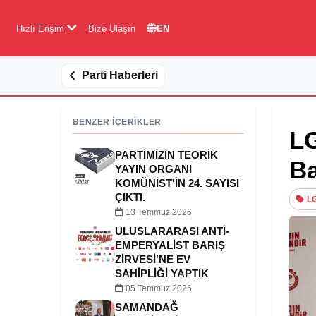
Hızlı Erişim
Bize Ulaşın
EN
Parti Haberleri
BENZER İÇERİKLER
LG
PARTIMIZIN TEORIK
Ba
YAYIN ORGANI
KOMÜNIST'IN 24. SAYISI
ÇIKTI.
L
13 Temmuz 2026
ULUSLARARASI ANTI-
EMPERYALIST BARIŞ
ZIRVESI’NE EV
SAHIPLIĞI YAPTIK
05 Temmuz 2026
SAMANDAĞ