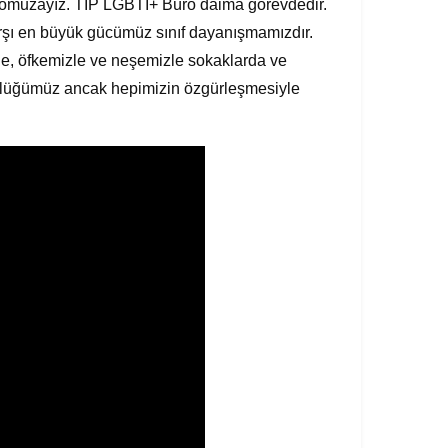
z omuzayız. TİP LGBTİ+ Büro daima görevdedir.
arşı en büyük gücümüz sınıf dayanışmamızdır.
zle, öfkemizle ve neşemizle sokaklarda ve
ürlüğümüz ancak hepimizin özgürleşmesiyle