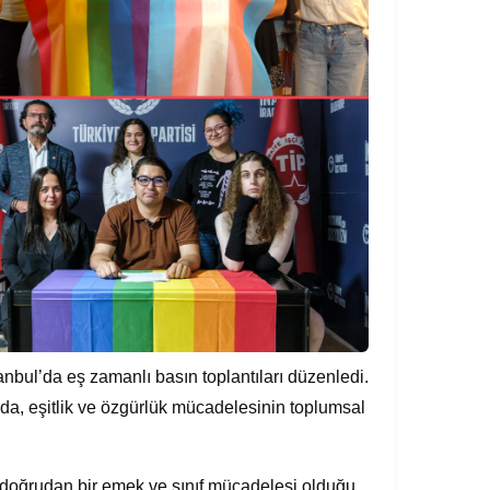
nbul’da eş zamanlı basın toplantıları düzenledi.
larda, eşitlik ve özgürlük mücadelesinin toplumsal
doğrudan bir emek ve sınıf mücadelesi olduğu