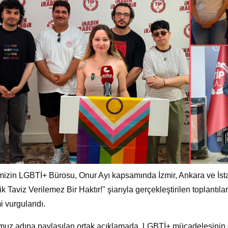
mizin LGBTİ+ Bürosu, Onur Ayı kapsamında İzmir, Ankara ve İsta
lik Taviz Verilemez Bir Haktır!" şiarıyla gerçekleştirilen toplantı
 vurgulandı.
uz adına paylaşılan ortak açıklamada, LGBTİ+ mücadelesinin 