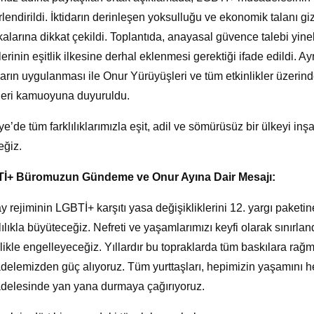
lendirildi. İktidarın derinleşen yoksulluğu ve ekonomik talanı
ikalarına dikkat çekildi. Toplantıda, anayasal güvence talebi yine
lerinin eşitlik ilkesine derhal eklenmesi gerektiği ifade edildi. Ayr
arın uygulanması ile Onur Yürüyüşleri ve tüm etkinlikler üzeri
leri kamuoyuna duyuruldu.
ye’de tüm farklılıklarımızla eşit, adil ve sömürüsüz bir ülkeyi
ğiz.
İ+ Büromuzun Gündeme ve Onur Ayına Dair Mesajı:
y rejiminin LGBTİ+ karşıtı yasa değişikliklerini 12. yargı paketi
lılıkla büyüteceğiz. Nefreti ve yaşamlarımızı keyfi olarak sınırla
likle engelleyeceğiz. Yıllardır bu topraklarda tüm baskılara rağm
elemizden güç alıyoruz. Tüm yurttaşları, hepimizin yaşamını hede
elesinde yan yana durmaya çağırıyoruz.