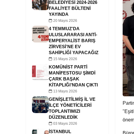
BELEDIYESI 2024-2026
FAALIYET BÜLTENI
YAYINDA
20 Mayıs 2026
4 TEMMUZ’DA
ULUSLARARASI ANTI-
EMPERYALIST BARIŞ
ZIRVESI’NE EV
SAHIPLIĞI YAPACAĞIZ
15 Mayıs 2026
KOMÜNIST PARTI
MANIFESTOSU ŞIMDI
ÇARK BAŞAK
KITAPLIĞI’NDAN ÇIKTI
13 Mayıs 2026
GENIŞLETILMIŞ İL VE
Parti
İLÇE YÖNETICILERI
"Eşit
TOPLANTIMIZI
DÜZENLEDIK
önemi
03 Mayıs 2026
İSTANBUL
Bürom