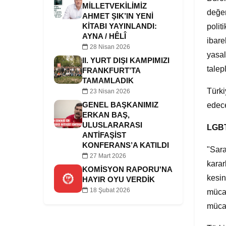
MILLETVEKILIMIZ
değer
AHMET ŞIK’IN YENI
polit
KITABI YAYINLANDI:
AYNA / HÊLÎ
ibare
28 Nisan 2026
yasal
II. YURT DIŞI KAMPIMIZI
talep
FRANKFURT’TA
TAMAMLADIK
Türki
23 Nisan 2026
edece
GENEL BAŞKANIMIZ
ERKAN BAŞ,
ULUSLARARASI
LGBT
ANTIFAŞIST
KONFERANS’A KATILDI
"Sara
27 Mart 2026
karar
KOMISYON RAPORU'NA
kesin
HAYIR OYU VERDIK
18 Şubat 2026
mücad
mücad