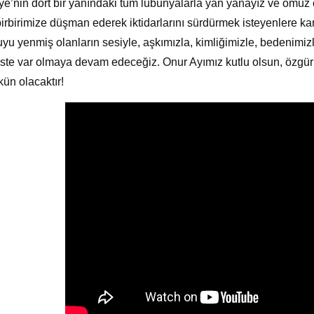
ye’nin dört bir yanındaki tüm lubunyalarla yan yanayız ve omu
birbirimize düşman ederek iktidarlarını sürdürmek isteyenlere k
yu yenmiş olanların sesiyle, aşkımızla, kimliğimizle, bedenimi
ste var olmaya devam edeceğiz. Onur Ayımız kutlu olsun, özg
n olacaktır!