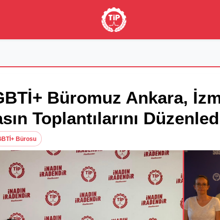
BTİ+ Büromuz Ankara, İzmi
sın Toplantılarını Düzenled
GBTİ+ Bürosu