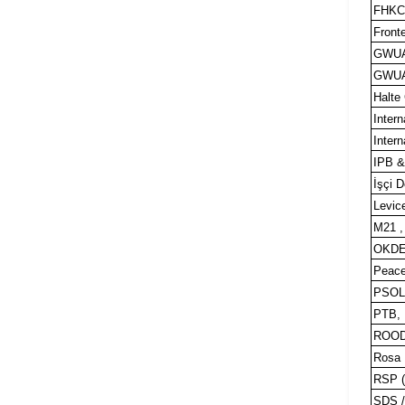
FHKC ,
Fronte
GWU
GWUA
Halte
Inter
Inter
IPB &
İşçi D
Levic
M21 ,
OKDE 
Peace
PSOL 
PTB, 
ROOD,
Rosa I
RSP (
SDS /