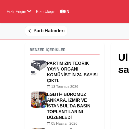
Hızlı Erişim
Bize Ulaşın
EN
Parti Haberleri
BENZER İÇERİKLER
Ul
PARTIMIZIN TEORIK
sa
YAYIN ORGANI
KOMÜNIST'IN 24. SAYISI
ÇIKTI.
13 Temmuz 2026
LGBTİ+ BÜROMUZ
ANKARA, İZMIR VE
İSTANBUL'DA BASIN
TOPLANTILARINI
DÜZENLEDI
05 Haziran 2026