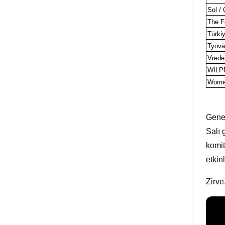
Sol /
The Fo
Türkiy
Työväe
Vrede
WIL
Women
Genel
Salı 
komit
etkin
Zirve