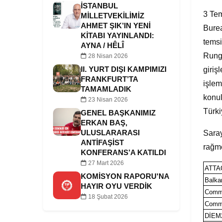
İSTANBUL
3 Tem
MILLETVEKILIMIZ
AHMET ŞIK’IN YENI
Burea
KITABI YAYINLANDI:
temsi
AYNA / HÊLÎ
Runge
28 Nisan 2026
II. YURT DIŞI KAMPIMIZI
giriş
FRANKFURT’TA
işlem
TAMAMLADIK
konul
23 Nisan 2026
Türki
GENEL BAŞKANIMIZ
ERKAN BAŞ,
ULUSLARARASI
Saray
ANTIFAŞIST
rağme
KONFERANS’A KATILDI
27 Mart 2026
ATTAC
KOMISYON RAPORU'NA
Balkan
HAYIR OYU VERDIK
Commu
18 Şubat 2026
Commu
DİEM2