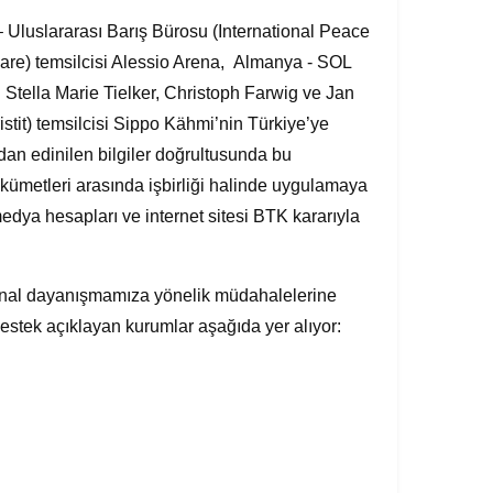
 Uluslararası Barış Bürosu (International Peace
are) temsilcisi Alessio Arena,
Almanya - SOL
i Stella Marie Tielker, Christoph Farwig ve Jan
ristit) temsilcisi Sippo Kähmi’nin Türkiye’ye
rdan edinilen bilgiler doğrultusunda bu
hükümetleri arasında işbirliği halinde uygulamaya
a hesapları ve internet sitesi BTK kararıyla
onal dayanışmamıza yönelik müdahalelerine
stek açıklayan kurumlar aşağıda yer alıyor: