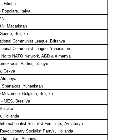
 Filistin
 Popolare, İtalya
AN
N, Macaristan
 Guerre, Belçika
national Communist League, Britanya
national Communist League, Yunanistan
 No to NATO Network, ABD & Almanya
emokrasisi Partisi, Türkiye
e, Çekya
 Almanya
Spartakos, Yunanistan
 Movement Belgium, Belçika
- MES, Brezilya
Belçika
 Hollanda
nternationalist Socialist Feminists, Avusturya
Revolutionary Socialist Party) , Hollanda
 Die Linke , Almanya