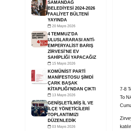
SAMANDAĞ
BELEDIYESI 2024-2026
FAALIYET BÜLTENI
YAYINDA
20 Mayıs 2026
4 TEMMUZ’DA
ULUSLARARASI ANTI-
EMPERYALIST BARIŞ
ZIRVESI’NE EV
SAHIPLIĞI YAPACAĞIZ
15 Mayıs 2026
KOMÜNIST PARTI
MANIFESTOSU ŞIMDI
ÇARK BAŞAK
KITAPLIĞI’NDAN ÇIKTI
7-8 T
13 Mayıs 2026
To NA
GENIŞLETILMIŞ İL VE
Cumar
İLÇE YÖNETICILERI
TOPLANTIMIZI
Zirve
DÜZENLEDIK
katıl
03 Mayıs 2026