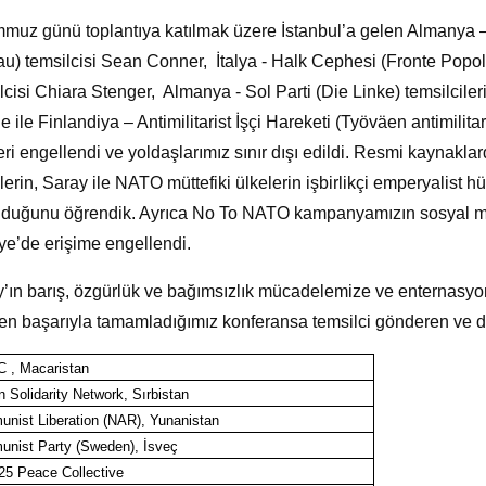
muz günü toplantıya katılmak üzere İstanbul’a gelen Almanya –
u) temsilcisi Sean Conner,
İtalya - Halk Cephesi (Fronte Popol
lcisi Chiara Stenger,
Almanya - Sol Parti (Die Linke) temsilciler
 ile Finlandiya – Antimilitarist İşçi Hareketi (Työväen antimilita
leri engellendi ve yoldaşlarımız sınır dışı edildi. Resmi kaynakla
lerin, Saray ile NATO müttefiki ülkelerin işbirlikçi emperyalist 
duğunu öğrendik. Ayrıca No To NATO kampanyamızın sosyal medy
ye’de erişime engellendi.
’ın barış, özgürlük ve bağımsızlık mücadelemize ve enternasy
n başarıyla tamamladığımız konferansa temsilci gönderen ve de
 , Macaristan
 Solidarity Network, Sırbistan
nist Liberation (NAR), Yunanistan
nist Party (Sweden), İsveç
5 Peace Collective