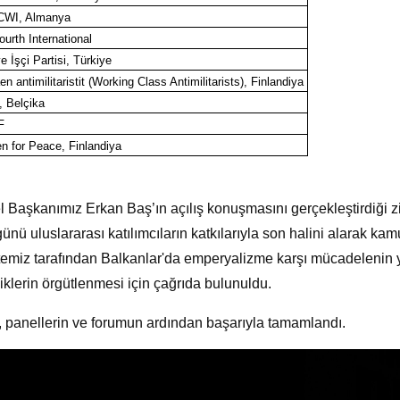
 CWI, Almanya
urth International
e İşçi Partisi, Türkiye
n antimilitaristit (Working Class Antimilitarists), Finlandiya
, Belçika
PF
 for Peace, Finlandiya
 Başkanımız Erkan Baş’ın açılış konuşmasını gerçekleştirdiği 
günü uluslararası katılımcıların katkılarıyla son halini alarak 
emiz tarafından Balkanlar'da emperyalizme karşı mücadelenin y
liklerin örgütlenmesi için çağrıda bulunuldu.
, panellerin ve forumun ardından başarıyla tamamlandı.