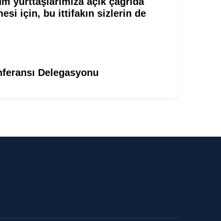
üm yurttaşlarımıza açık çağrıda
si için, bu ittifakın sizlerin de
onferansı Delegasyonu