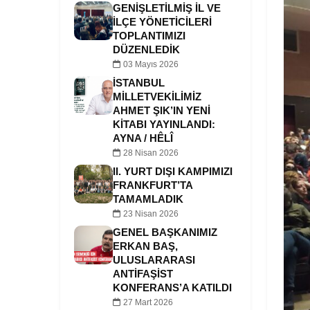
GENIŞLETILMIŞ İL VE
İLÇE YÖNETICILERI
TOPLANTIMIZI
DÜZENLEDIK
03 Mayıs 2026
İSTANBUL
MILLETVEKILIMIZ
AHMET ŞIK’IN YENI
KITABI YAYINLANDI:
AYNA / HÊLÎ
28 Nisan 2026
II. YURT DIŞI KAMPIMIZI
FRANKFURT’TA
TAMAMLADIK
23 Nisan 2026
GENEL BAŞKANIMIZ
ERKAN BAŞ,
ULUSLARARASI
ANTIFAŞIST
KONFERANS’A KATILDI
27 Mart 2026