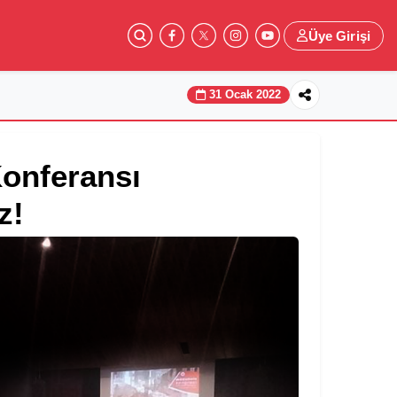
Üye Girişi
31 Ocak 2022
Konferansı
z!