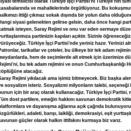
siyasi temsilcisi olarak Türkiye İşçi Partisi’ni Türkiye’nin tü
kasabalarında ve mahallelerinde örgütlüyoruz. Bu kokuşmu
halkımızı ittiği çıkmaz sokak dışında bir yolun daha olduğun
Hangi siyasi gelenekten gelirse gelsin, daha önce hangi part
katmak isteyen, Saray Rejimi ve onu var eden sermaye düz
yurttaşlarımıza partimizin kapıları açıktır. Sizinle öğreneceğiz
yürüyeceğiz. Türkiye İşçi Partisi’nde yeriniz hazır. Yerinizi 
Patronlar, tarikatlar ve çeteler, bu ülkeye bir tek adam rejim
meydanlarda, hem de seçimlerde alt etmek için üzerimize d
Rejimi’ni, bu tek adam rejimini ve onun Cumhurbaşkanlığı Hükü
çöplüğüne atacağız.
Saray Rejimi yıkılacak ama işimiz bitmeyecek. Biz başka alem
ve sosyalizm isteriz. Sosyalizmi milyonların talebi, seçeneği 
bunun için bir araç olarak kullanacağız. Türkiye İşçi Partisi, 
Tüm dost partilere, emeğin hakkını savunan demokratik kitle 
platformlara ve dayanışma ağlarına açık çağrıda bulunuyoruz.
özgürlükleri, adaleti, barışı, laikliği, demokrasiyi, eşit yurttaş
savunan güçler olarak halkın ittifakını kurmaya biz varız.