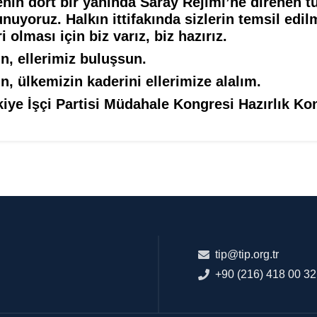
nin dört bir yanında Saray Rejimi’ne direnen t
nuyoruz. Halkın ittifakında sizlerin temsil edilme
i olması için biz varız, biz hazırız.
n, ellerimiz buluşsun.
n, ülkemizin kaderini ellerimize alalım.
kiye İşçi Partisi Müdahale Kongresi Hazırlık K
tip@tip.org.tr
+90 (216) 418 00 32