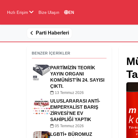
Hızlı Erişim
Bize Ulaşın
EN
Parti Haberleri
BENZER İÇERİKLER
Mü
PARTIMIZIN TEORIK
Ta
YAYIN ORGANI
KOMÜNIST'IN 24. SAYISI
ÇIKTI.
13 Temmuz 2026
ULUSLARARASI ANTI-
EMPERYALIST BARIŞ
ZIRVESI’NE EV
SAHIPLIĞI YAPTIK
05 Temmuz 2026
LGBTİ+ BÜROMUZ