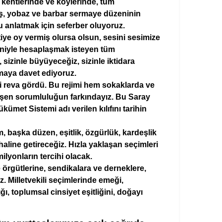
m kentlerinde ve köylerinde, tüm
ş, yobaz ve barbar sermaye düzeninin
u anlatmak için seferber oluyoruz.
iye oy vermiş olursa olsun, sesini sesimize
eniyle hesaplaşmak isteyen tüm
, sizinle büyüyeceğiz, sizinle iktidara
almaya davet ediyoruz.
ini reva gördü. Bu rejimi hem sokaklarda ve
üşen sorumluluğun farkındayız. Bu Saray
met Sistemi adı verilen kılıfını tarihin
, başka düzen, eşitlik, özgürlük, kardeşlik
haline getireceğiz. Hızla yaklaşan seçimleri
milyonların tercihi olacak.
örgütlerine, sendikalara ve derneklere,
 Milletvekili seçimlerinde emeği,
lığı, toplumsal cinsiyet eşitliğini, doğayı