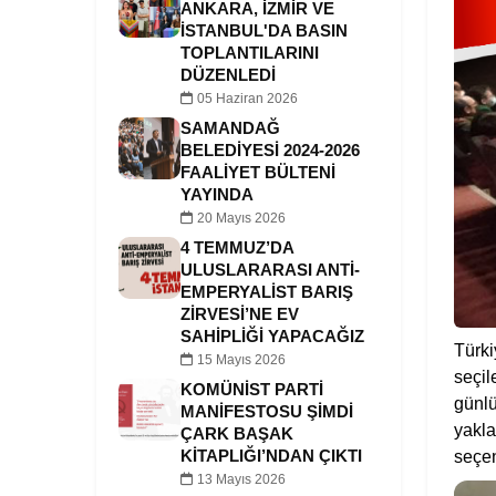
ANKARA, İZMIR VE
İSTANBUL'DA BASIN
TOPLANTILARINI
DÜZENLEDI
05 Haziran 2026
SAMANDAĞ
BELEDIYESI 2024-2026
FAALIYET BÜLTENI
YAYINDA
20 Mayıs 2026
4 TEMMUZ’DA
ULUSLARARASI ANTI-
EMPERYALIST BARIŞ
ZIRVESI’NE EV
SAHIPLIĞI YAPACAĞIZ
Türki
15 Mayıs 2026
seçil
KOMÜNIST PARTI
günlü
MANIFESTOSU ŞIMDI
yakla
ÇARK BAŞAK
seçen
KITAPLIĞI’NDAN ÇIKTI
13 Mayıs 2026