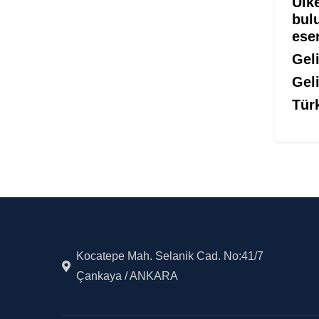
Ülke
bulu
eser
Geli
Geli
Tür
Kocatepe Mah. Selanik Cad. No:41/7
Çankaya / ANKARA