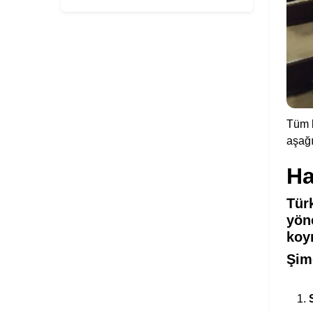
Tüm k
aşağı
Ha
Tür
yön
koy
Şim