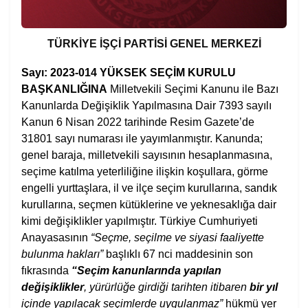
TÜRKİYE İŞÇİ PARTİSİ
GENEL MERKEZİ
Sayı: 2023-014
YÜKSEK SEÇİM KURULU
BAŞKANLIĞINA
Milletvekili Seçimi Kanunu ile Bazı
Kanunlarda Değişiklik Yapılmasına Dair 7393 sayılı
Kanun 6 Nisan 2022 tarihinde Resim Gazete’de
31801 sayı numarası ile yayımlanmıştır. Kanunda;
genel baraja, milletvekili sayısının hesaplanmasına,
seçime katılma yeterliliğine ilişkin koşullara, görme
engelli yurttaşlara, il ve ilçe seçim kurullarına, sandık
kurullarına, seçmen kütüklerine ve yeknesaklığa dair
kimi değişiklikler yapılmıştır. Türkiye Cumhuriyeti
Anayasasının
“Seçme, seçilme ve siyasi faaliyette
bulunma hakları”
başlıklı 67 nci maddesinin son
fıkrasında
“Seçim kanunlarında yapılan
değişiklikler
, yürürlüğe girdiği tarihten itibaren
bir yıl
içinde yapılacak seçimlerde uygulanmaz”
hükmü yer